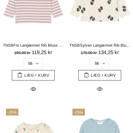
TNSBFro Langærmet Rib Bluse - Sea Fog Striped
TNSBSylvan Langærmet Rib Bluse - Gardenia AOP
119,25 kr
134,25 kr
159,00 kr
179,00 kr
LÆG I KURV
LÆG I KURV
-25%
-25%