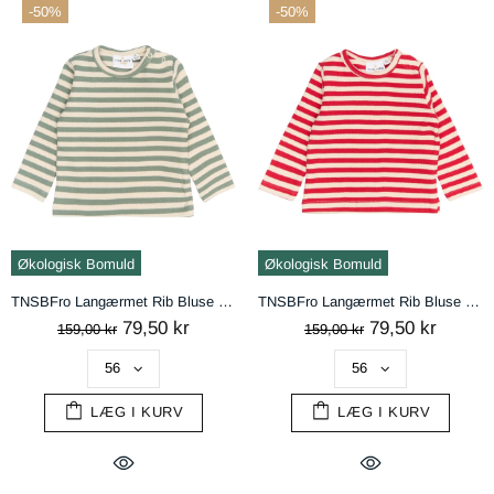
-50%
-50%
handelsbetingelser
AFVIS
ACCEPTÉR
Økologisk Bomuld
Økologisk Bomuld
TNSBFro Langærmet Rib Bluse - Lily Pad Striped
TNSBFro Langærmet Rib Bluse - Ski Patrol Striped
79,50 kr
79,50 kr
159,00 kr
159,00 kr
LÆG I KURV
LÆG I KURV