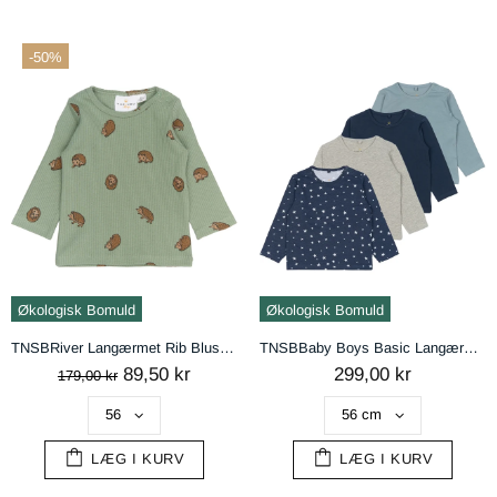
-50%
Økologisk Bomuld
Økologisk Bomuld
TNSBRiver Langærmet Rib Bluse - Lily Pad AOP
TNSBBaby Boys Basic Langærmet Bluse Multi Pakke - Multi Color Mood Indigo
89,50 kr
299,00 kr
179,00 kr
LÆG I KURV
LÆG I KURV