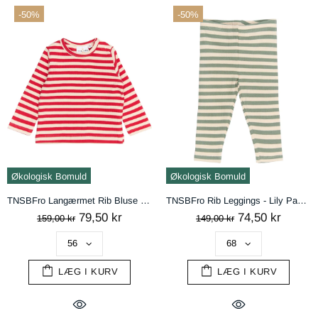
-50%
-50%
Økologisk Bomuld
Økologisk Bomuld
TNSBFro Langærmet Rib Bluse - Ski Patrol Striped
TNSBFro Rib Leggings - Lily Pad Striped
79,50 kr
74,50 kr
159,00 kr
149,00 kr
LÆG I KURV
LÆG I KURV