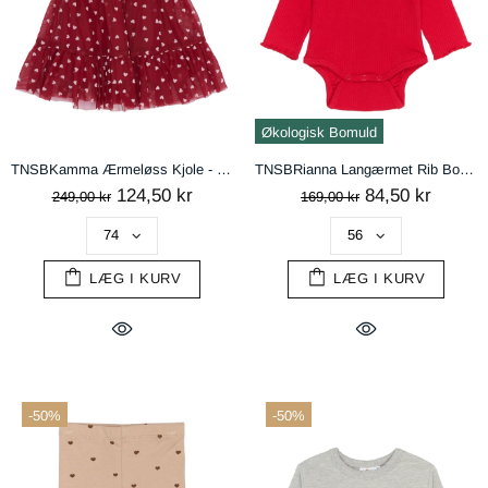
Økologisk Bomuld
TNSBKamma Ærmeløss Kjole - Ski Patrol AOP
TNSBRianna Langærmet Rib Bodystocking - Ski Patrol
124,50 kr
84,50 kr
249,00 kr
169,00 kr
LÆG I KURV
LÆG I KURV
-50%
-50%