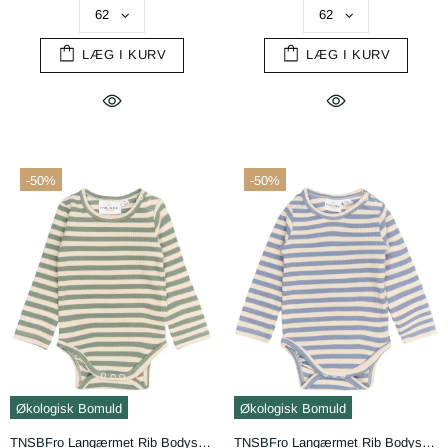
LÆG I KURV
LÆG I KURV
-50%
-50%
Økologisk Bomuld
Økologisk Bomuld
TNSBFro Langærmet Rib Bodystocking - Lily Pad Striped
TNSBFro Langærmet Rib Bodystocking - Tempest Striped