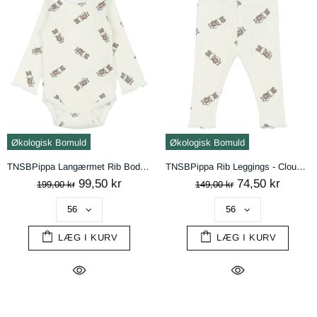
Økologisk Bomuld
Økologisk Bomuld
TNSBPippa Langærmet Rib Bodystocking - Cloud Dancer AOP
TNSBPippa Rib Leggings - Cloud Dancer AOP
99,50 kr
74,50 kr
199,00 kr
149,00 kr
LÆG I KURV
LÆG I KURV