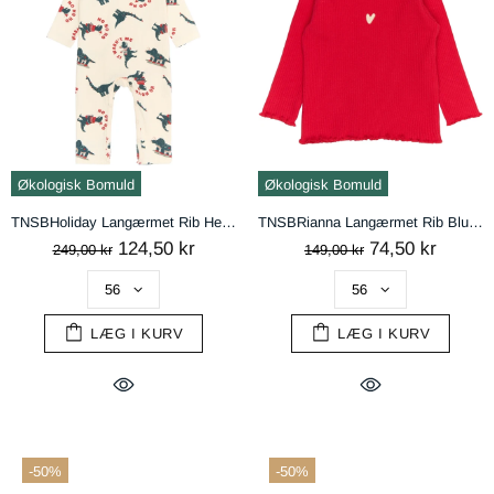
Økologisk Bomuld
Økologisk Bomuld
TNSBHoliday Langærmet Rib Heldragt - Gardenia Dino AOP
TNSBRianna Langærmet Rib Bluse - Ski Patrol
124,50 kr
74,50 kr
249,00 kr
149,00 kr
LÆG I KURV
LÆG I KURV
-50%
-50%