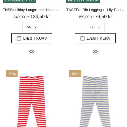
Økologisk Bomuld
Økologisk Bomuld
ACCEPTÉR
TNSBHoliday Langærmet Heart Rib Heldragt - Gardenia AOP
TNSTFro Rib Leggings - Lily Pad Striped
124,50 kr
79,50 kr
249,00 kr
159,00 kr
LÆG I KURV
LÆG I KURV
-50%
-50%