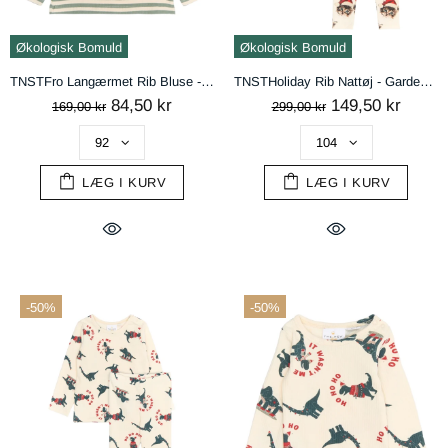
Økologisk Bomuld
Økologisk Bomuld
TNSTFro Langærmet Rib Bluse - Lily Pad Striped
TNSTHoliday Rib Nattøj - Gardenia Cat AOP
84,50 kr
149,50 kr
169,00 kr
299,00 kr
LÆG I KURV
LÆG I KURV
-50%
-50%