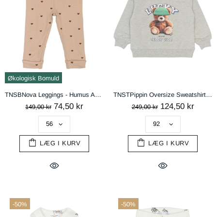
Økologisk Bomuld
TNSBNova Leggings - Humus AOP
TNSTPippin Oversize Sweatshirt - Light Grey Melange
74,50 kr
124,50 kr
149,00 kr
249,00 kr
LÆG I KURV
LÆG I KURV
-50%
-50%