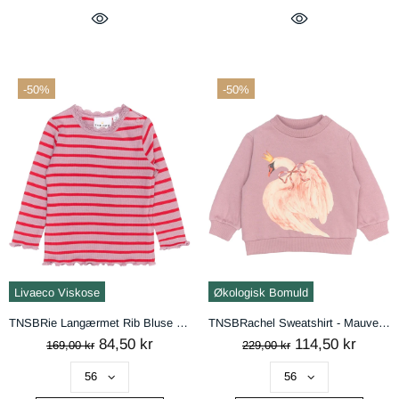
-50%
-50%
Livaeco Viskose
Økologisk Bomuld
TNSBRie Langærmet Rib Bluse - Mauve Shadows Striped
TNSBRachel Sweatshirt - Mauve Shadows
84,50 kr
114,50 kr
169,00 kr
229,00 kr