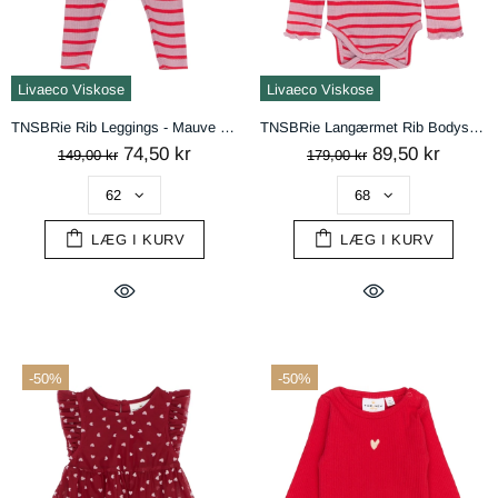
Livaeco Viskose
Livaeco Viskose
TNSBRie Rib Leggings - Mauve Shadows Striped
TNSBRie Langærmet Rib Bodystocking - Mauve Shadows Striped
74,50 kr
89,50 kr
149,00 kr
179,00 kr
LÆG I KURV
LÆG I KURV
-50%
-50%