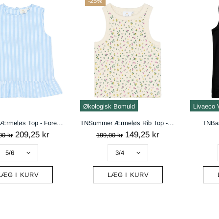
-25%
handelsbetingelser
ACCEPTÉR
AFVIS
Økologisk Bomuld
Livaeco 
TNShirley Ærmeløs Top - Forever Blue Striped
TNSummer Ærmeløs Rib Top - Gardenia AOP
TNBas
209,25 kr
149,25 kr
00 kr
199,00 kr
LÆG I KURV
LÆG I KURV