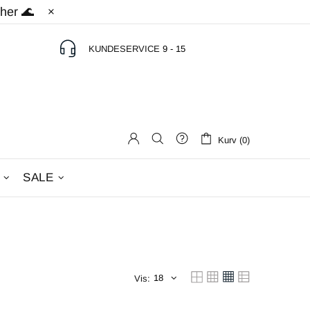
 her 🌊
KUNDESERVICE
9 - 15
Kurv (0)
SALE
Vis: