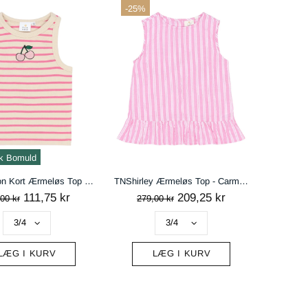
-25%
k Bomuld
TNShannon Kort Ærmeløs Top - Carmine Rose Striped
TNShirley Ærmeløs Top - Carmine Rose Striped
111,75 kr
209,25 kr
00 kr
279,00 kr
LÆG I KURV
LÆG I KURV