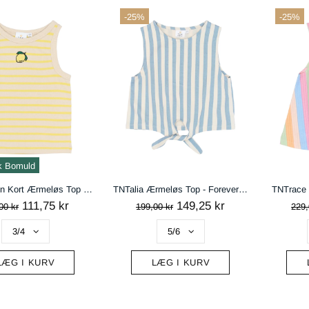
-25%
-25%
k Bomuld
TNShannon Kort Ærmeløs Top - Acacia Striped
TNTalia Ærmeløs Top - Forever Blue Striped
TNTrace T
111,75 kr
149,25 kr
00 kr
199,00 kr
229,
LÆG I KURV
LÆG I KURV