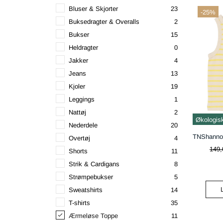
Bluser & Skjorter
23
-25%
Buksedragter & Overalls
2
Bukser
15
Heldragter
0
Jakker
4
Jeans
13
Kjoler
19
Leggings
1
Nattøj
2
Økologis
Nederdele
20
Overtøj
4
149,
Shorts
11
Strik & Cardigans
8
Strømpebukser
5
Sweatshirts
14
T-shirts
35
Ærmeløse Toppe
11