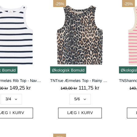
-25%
-25%
k Bomuld
Økologisk Bomuld
Økologis
TNTish Ærmeløs Rib Top - Navy Blazer Striped
TNTrue Ærmeløs Top - Rainy Day AOP TN
149,25 kr
111,75 kr
00 kr
149,00 kr
149,
LÆG I KURV
LÆG I KURV