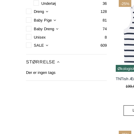
Undertøj
36
-25%
Dreng
128
Baby Pige
81
Baby Dreng
74
Unisex
8
SALE
609
STØRRELSE
Økologis
Der er ingen tags
199,