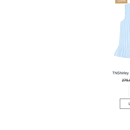
-25%
279,