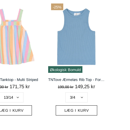
-25%
Økologisk Bomuld
anktop - Multi Striped
TNTove Ærmeløs Rib Top - Forever Blue
171,75 kr
149,25 kr
00 kr
199,00 kr
LÆG I KURV
LÆG I KURV