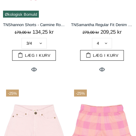
Økologisk Bomuld
TNShannon Shorts - Carmine Rose Striped
TNSamantha Regular Fit Denim Shorts - Light blue denim
134,25 kr
209,25 kr
179,00 kr
279,00 kr
LÆG I KURV
LÆG I KURV
-25%
-25%