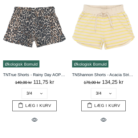
handelsbetingelser
AFVIS
ACCEPTÉR
Økologisk Bomuld
Økologisk Bomuld
TNTrue Shorts - Rainy Day AOP TN
TNShannon Shorts - Acacia Striped
111,75 kr
134,25 kr
149,00 kr
179,00 kr
LÆG I KURV
LÆG I KURV