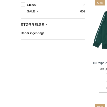
-50%
Unisex
8
SALE
609
STØRRELSE
Der er ingen tags
399,