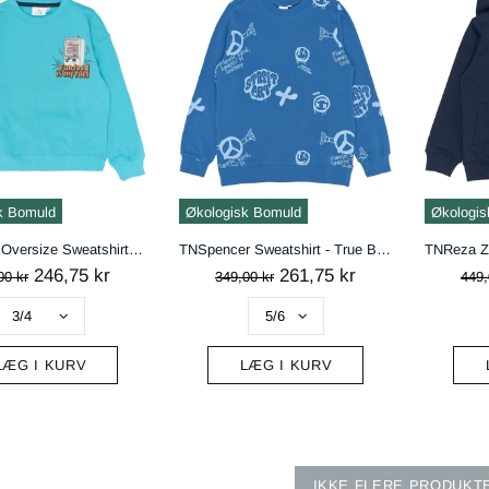
k Bomuld
Økologisk Bomuld
Økologis
TNSantos Oversize Sweatshirt - Maui Blue
TNSpencer Sweatshirt - True Blue AOP
246,75 kr
261,75 kr
00 kr
349,00 kr
449,
LÆG I KURV
LÆG I KURV
IKKE FLERE PRODUKT