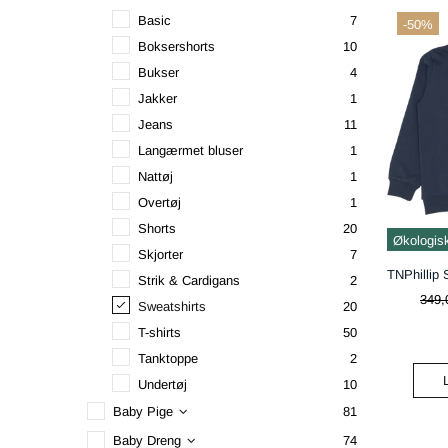
Basic
7
-50%
Boksershorts
10
Bukser
4
Jakker
1
Jeans
11
Langærmet bluser
1
Nattøj
1
Overtøj
1
Shorts
20
Økologis
Skjorter
7
Strik & Cardigans
2
349,
Sweatshirts
20
T-shirts
50
Tanktoppe
2
Undertøj
10
Baby Pige
81
Baby Dreng
74