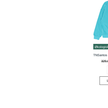
Økologis
329,