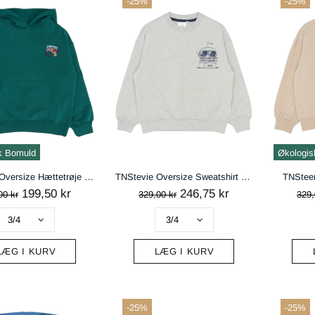
-25%
-25%
k Bomuld
Økologis
TNRowell Oversize Hættetrøje - Deep Teal
TNStevie Oversize Sweatshirt - Light Grey Melange
TNSteen
199,50 kr
246,75 kr
00 kr
329,00 kr
329,
LÆG I KURV
LÆG I KURV
-25%
-25%