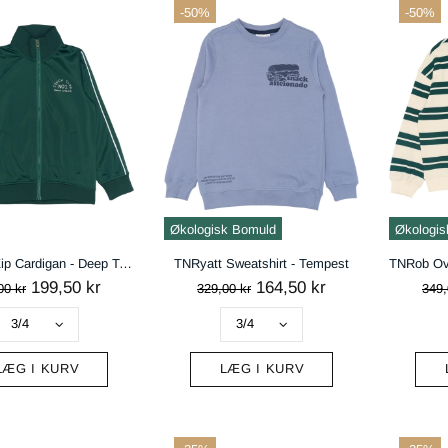
-50%
-50%
Økologisk Bomuld
Økologis
TNRalph Zip Cardigan - Deep Teal
TNRyatt Sweatshirt - Tempest
199,50 kr
164,50 kr
00 kr
329,00 kr
349,
LÆG I KURV
LÆG I KURV