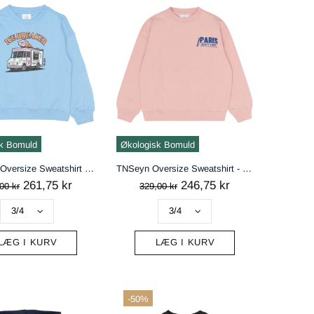
k Bomuld
Økologisk Bomuld
TNStefan Oversize Sweatshirt - Forever Blue
TNSeyn Oversize Sweatshirt - Silver Pink
261,75 kr
246,75 kr
00 kr
329,00 kr
LÆG I KURV
LÆG I KURV
-50%