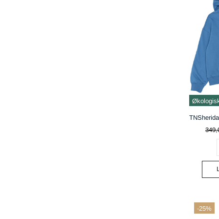
Økologis
349,
-25%