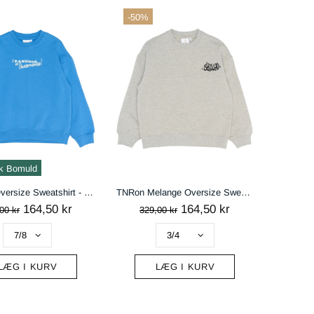
-50%
k Bomuld
TNPelle Oversize Sweatshirt - Campanula
TNRon Melange Oversize Sweatshirt - Light Grey Melange
164,50 kr
164,50 kr
00 kr
329,00 kr
LÆG I KURV
LÆG I KURV