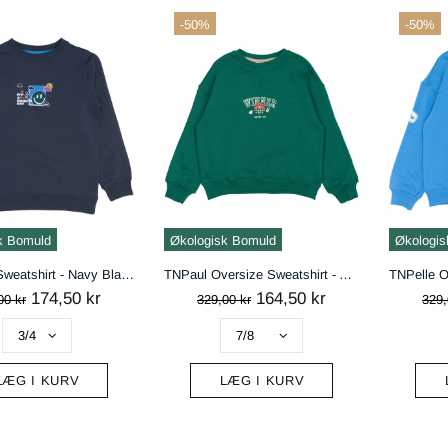
-50%
-50%
k Bomuld
Økologisk Bomuld
Økologis
TNPhillip Sweatshirt - Navy Blazer
TNPaul Oversize Sweatshirt - Alpine Green
174,50 kr
164,50 kr
00 kr
329,00 kr
329,
LÆG I KURV
LÆG I KURV