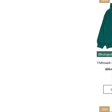
-50%
Økologis
399,
-25%