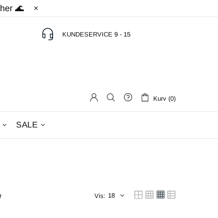
 her 🌊
KUNDESERVICE
9 - 15
Kurv (0)
SALE
r
Vis: