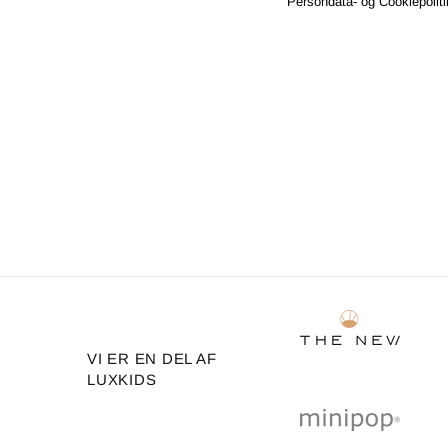
Persondata- og Cookiepoliti
VI ER EN DEL AF
LUXKIDS