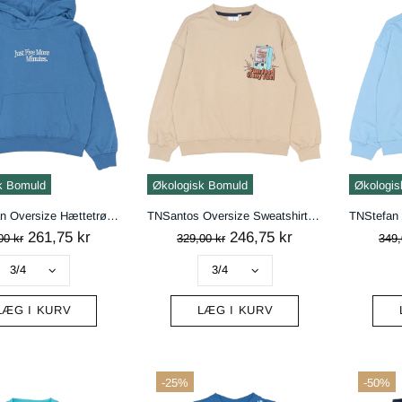
handelsbetingelser
ACCEPTÉR
AFVIS
k Bomuld
Økologisk Bomuld
Økologis
TNSheridan Oversize Hættetrøje - True Blue
TNSantos Oversize Sweatshirt - Humus
261,75 kr
246,75 kr
00 kr
329,00 kr
349,
LÆG I KURV
LÆG I KURV
-25%
-50%