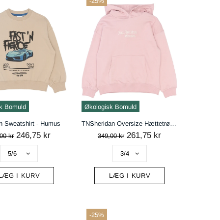
-25%
k Bomuld
Økologisk Bomuld
 Sweatshirt - Humus
TNSheridan Oversize Hættetrøje - Silver Pink
246,75 kr
261,75 kr
00 kr
349,00 kr
LÆG I KURV
LÆG I KURV
-25%