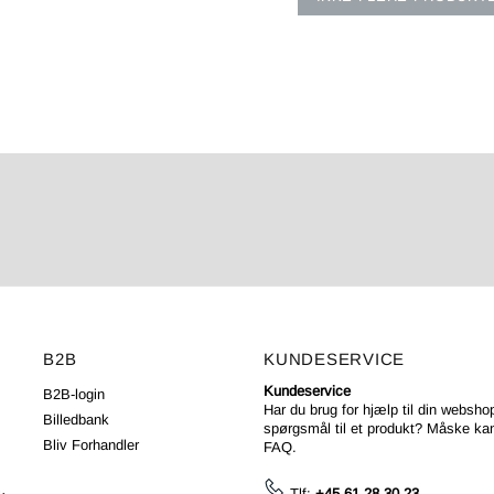
B2B
KUNDESERVICE
Kundeservice
B2B-login
Har du brug for hjælp til din webshop
Billedbank
spørgsmål til et produkt? Måske kan
Bliv Forhandler
FAQ
.
Tlf:
+45 61 28 30 23