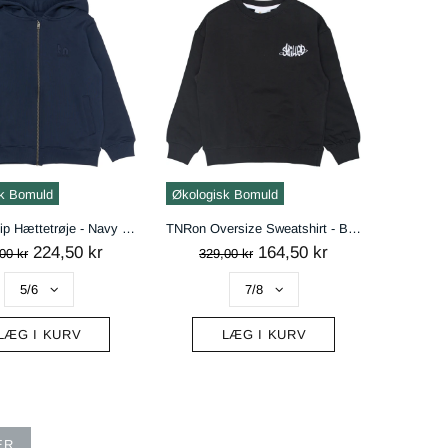
k Bomuld
Økologisk Bomuld
TNReza Zip Hættetrøje - Navy Blazer
TNRon Oversize Sweatshirt - Black Beauty
224,50 kr
164,50 kr
00 kr
329,00 kr
LÆG I KURV
LÆG I KURV
ER