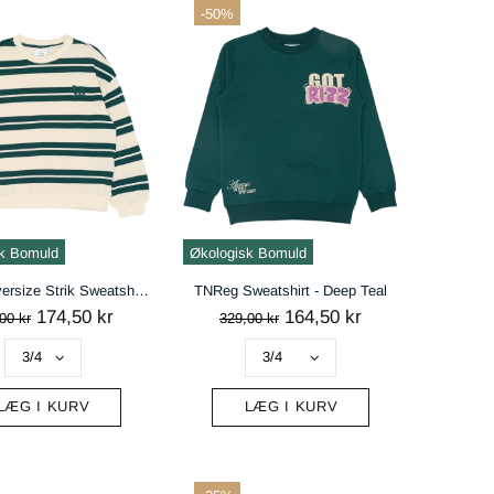
-50%
k Bomuld
Økologisk Bomuld
TNRob Oversize Strik Sweatshirt - Deep Teal Striped
TNReg Sweatshirt - Deep Teal
174,50 kr
164,50 kr
00 kr
329,00 kr
LÆG I KURV
LÆG I KURV