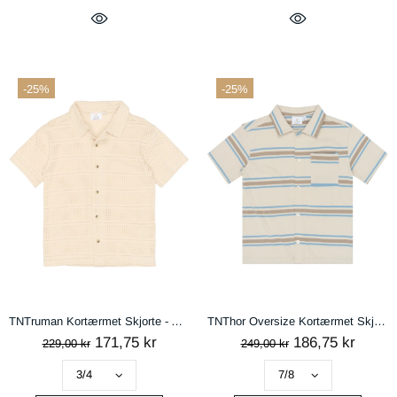
-25%
-25%
TNTruman Kortærmet Skjorte - Antique white
TNThor Oversize Kortærmet Skjorte - Multi Striped
171,75 kr
186,75 kr
229,00 kr
249,00 kr