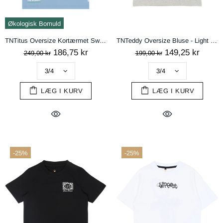
Økologisk Bomuld
TNTitus Oversize Kortærmet Sweat Bluse - Forever Blue
TNTeddy Oversize Bluse - Light Grey Melange
186,75 kr
149,25 kr
249,00 kr
199,00 kr
LÆG I KURV
LÆG I KURV
-25%
-25%