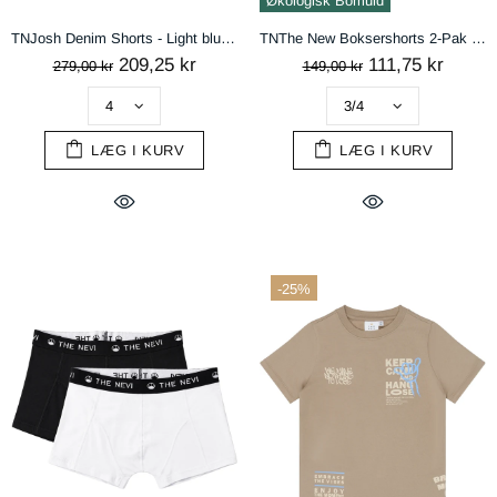
Økologisk Bomuld
TNJosh Denim Shorts - Light blue denim
TNThe New Boksershorts 2-Pak - Navy Blazer
209,25 kr
111,75 kr
279,00 kr
149,00 kr
LÆG I KURV
LÆG I KURV
-25%