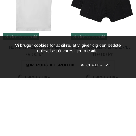
Økologisk Bomuld
Økologisk Bomuld
Vi bruger cookies for at sikre, at vi giver dig den bedste
TNBoys Tanktop - Bright White
TN2-Pak Boksershorts - Black/Black
oplevelse på vores hjemmeside.
79,00 kr
119,00 kr
FORTROLIGHEDSPOLITIK
ACCEPTER
LÆG I KURV
LÆG I KURV
-25%
-25%