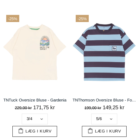
-25%
-25%
TNTuck Oversize Bluse - Gardenia
TNThomson Oversize Bluse - Forever Blue Striped
171,75 kr
149,25 kr
handelsbetingelser
229,00 kr
199,00 kr
AFVIS
LÆG I KURV
LÆG I KURV
ACCEPTÉR