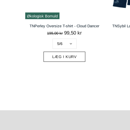
TNSybil Længærmet Lace Bluse Exp - Navy Blazer
139,50 kr
279,00 kr
329,00
LÆG I KURV
L