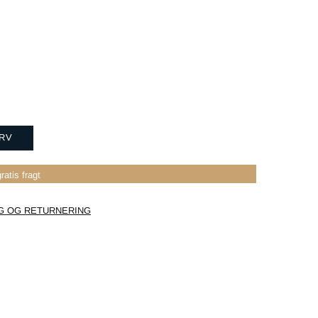
URV
ratis fragt
G OG RETURNERING