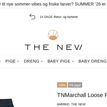
r til nye sommer-vibes og friske farver? SUMMER ’26 er
14 DAGE
Retur- og bytteret
PIGE
DRENG
BABY PIGE
BABY DRENG
-50%
På lager
TNMarchall Loose 
MÆRKE:
THE NEW