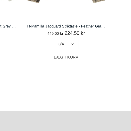
TNPamilla Jacquard Striktrøje - Feather Gray AOP
TNPet Long Plisseret Nederdel - Feather Gray AOP
124,50 kr
249,00 kr
LÆG I KURV