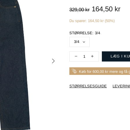
164,50 kr
329,00 kr
Du sparer: 164,50 kr (50%)
STØRRELSE:
3/4
LÆG I K
Køb for 600,00 kr mere og få g
STØRRELSESGUIDE
LEVERIN