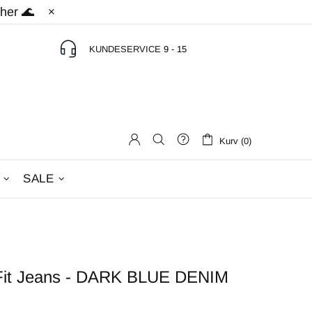
 her 🌊
KUNDESERVICE
9 - 15
Kurv (0)
SALE
Fit Jeans - DARK BLUE DENIM