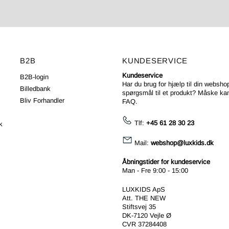
B2B
KUNDESERVICE
Kundeservice
B2B-login
Har du brug for hjælp til din webshop
Billedbank
spørgsmål til et produkt? Måske kan
Bliv Forhandler
FAQ
.
Tlf:
+45 61 28 30 23
k
Mail:
webshop@luxkids.dk
Åbningstider for kundeservice
Man - Fre 9:00 - 15:00
LUXKIDS ApS
Att. THE NEW
Stiftsvej 35
DK-7120 Vejle Ø
CVR 37284408