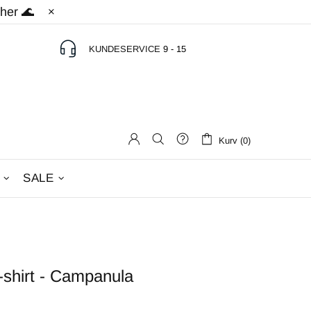
 her 🌊
KUNDESERVICE
9 - 15
Kurv (0)
SALE
-shirt - Campanula