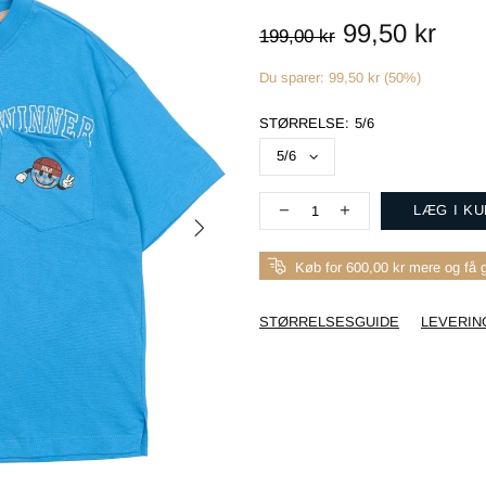
99,50 kr
199,00 kr
Du sparer: 99,50 kr (50%)
STØRRELSE:
5/6
LÆG I K
Køb for 600,00 kr mere og få g
STØRRELSESGUIDE
LEVERIN