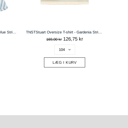
Økologi
TNTalia Kortærmet Kjole - Forever Blue Striped
TNSTStuart Oversize T-shirt - Gardenia Striped
126,75 kr
169,00 kr
LÆG I KURV