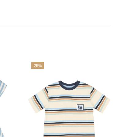
-25%
-50%