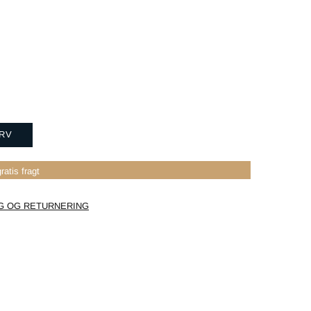
URV
ratis fragt
G OG RETURNERING