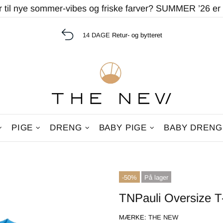
r til nye sommer-vibes og friske farver? SUMMER ’26 er
14 DAGE
Retur- og bytteret
PIGE
DRENG
BABY PIGE
BABY DRENG
-50%
På lager
TNPauli Oversize T
MÆRKE:
THE NEW