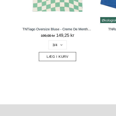
Økologis
TNTiago Oversize Bluse - Creme De Menthe Check
TNRa
149,25 kr
199,00 kr
LÆG I KURV