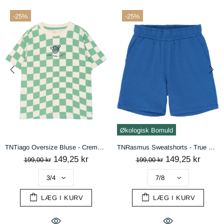
-25%
-25%
handelsbetingelser
AFVIS
ACCEPTÉR
Økologisk Bomuld
TNTiago Oversize Bluse - Creme De Menthe Check
TNRasmus Sweatshorts - True Blue
149,25 kr
149,25 kr
199,00 kr
199,00 kr
LÆG I KURV
LÆG I KURV