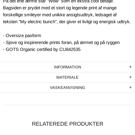
På det ene ærme står "Wow" som en ekstra cool detalje.
Bagsiden er prydet med et stort og legende print af mange
forskellige smileyer med unikke ansigtsudtryk, ledsaget af
teksten "My electric bunch", der giver et livligt og energisk udtryk.
- Oversize pasform
- Sjove og inspirerende prints foran, på ærmet og på ryggen
- GOTS Organic certified by CU842535
INFORMATION
MATERIALE
VASKEANVISNING
RELATEREDE PRODUKTER