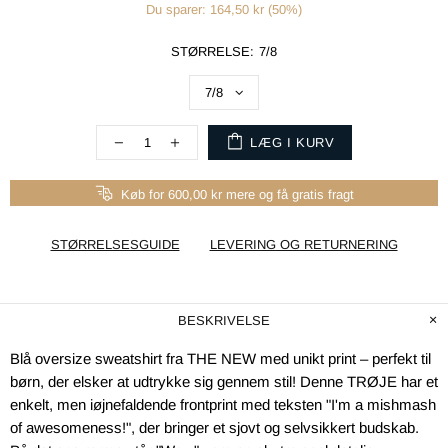
Du sparer: 164,50 kr (50%)
STØRRELSE:
7/8
LÆG I KURV
Køb for 600,00 kr mere og få gratis fragt
STØRRELSESGUIDE
LEVERING OG RETURNERING
BESKRIVELSE
Blå oversize sweatshirt fra THE NEW med unikt print – perfekt til
børn, der elsker at udtrykke sig gennem stil! Denne TRØJE har et
enkelt, men iøjnefaldende frontprint med teksten "I'm a mishmash
of awesomeness!", der bringer et sjovt og selvsikkert budskab.