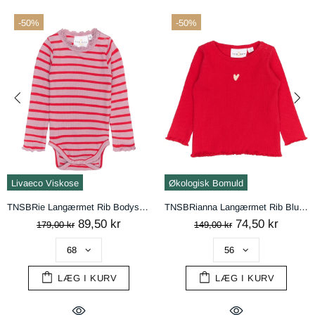
-50%
-50%
handelsbetingelser
AFVIS
ACCEPTÉR
Livaeco Viskose
Økologisk Bomuld
TNSBRie Langærmet Rib Bodystocking - Mauve Shadows Striped
TNSBRianna Langærmet Rib Bluse - Ski Patrol
89,50 kr
74,50 kr
179,00 kr
149,00 kr
LÆG I KURV
LÆG I KURV