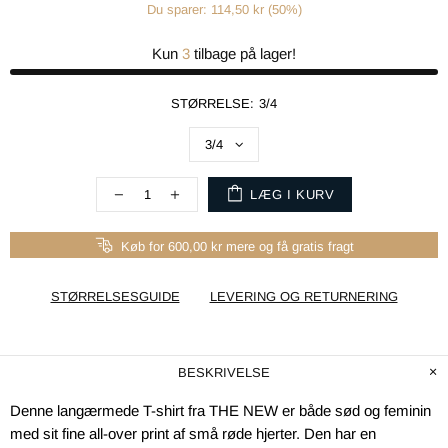
Du sparer: 114,50 kr (50%)
Kun
3
tilbage på lager!
STØRRELSE:
3/4
LÆG I KURV
Køb for 600,00 kr mere og få gratis fragt
STØRRELSESGUIDE
LEVERING OG RETURNERING
BESKRIVELSE
Denne langærmede T-shirt fra THE NEW er både sød og feminin
med sit fine all-over print af små røde hjerter. Den har en