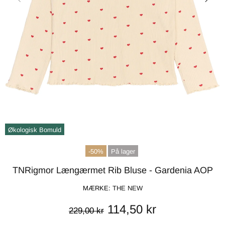
Økologisk Bomuld
-50%
På lager
TNRigmor Længærmet Rib Bluse - Gardenia AOP
MÆRKE:
THE NEW
114,50 kr
229,00 kr