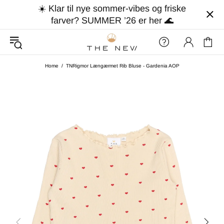
☀️ Klar til nye sommer-vibes og friske
farver? SUMMER ’26 er her 🌊
Home
TNRigmor Længærmet Rib Bluse - Gardenia AOP