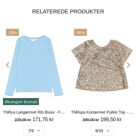
RELATEREDE PRODUKTER
-25%
-50%
handelsbetingelser
AFVIS
ACCEPTÉR
Økologisk Bomuld
TNRya Langærmet Rib Bluse - Forever Blue
TNRupa Kortærmet Paillet Top - GOLD
171,75 kr
199,50 kr
229,00 kr
399,00 kr