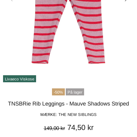
Livaeco Viskose
-50%
På lager
TNSBRie Rib Leggings - Mauve Shadows Striped
MÆRKE:
THE NEW SIBLINGS
74,50 kr
149,00 kr