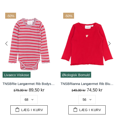
-50%
-50%
handelsbetingelser
AFVIS
ACCEPTÉR
Livaeco Viskose
Økologisk Bomuld
TNSBRie Langærmet Rib Bodystocking - Mauve Shadows Striped
TNSBRianna Langærmet Rib Bluse - Ski Patrol
89,50 kr
74,50 kr
179,00 kr
149,00 kr
LÆG I KURV
LÆG I KURV