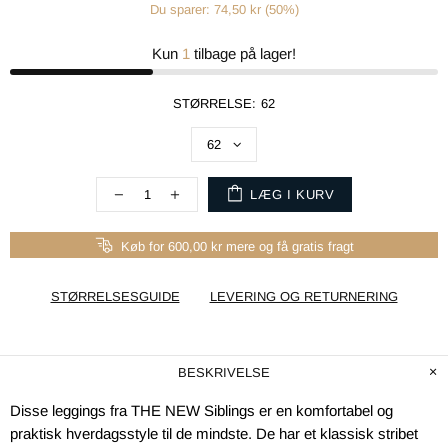
Du sparer: 74,50 kr (50%)
Kun
1
tilbage på lager!
STØRRELSE:
62
LÆG I KURV
Køb for 600,00 kr mere og få gratis fragt
STØRRELSESGUIDE
LEVERING OG RETURNERING
BESKRIVELSE
Disse leggings fra THE NEW Siblings er en komfortabel og
praktisk hverdagsstyle til de mindste. De har et klassisk stribet