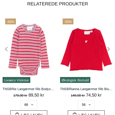
RELATEREDE PRODUKTER
-50%
-50%
handelsbetingelser
AFVIS
ACCEPTÉR
Livaeco Viskose
Økologisk Bomuld
TNSBRie Langærmet Rib Bodystocking - Mauve Shadows Striped
TNSBRianna Langærmet Rib Bluse - Ski Patrol
89,50 kr
74,50 kr
179,00 kr
149,00 kr
LÆG I KURV
LÆG I KURV