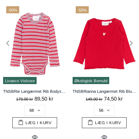
-50%
-50%
handelsbetingelser
AFVIS
ACCEPTÉR
Livaeco Viskose
Økologisk Bomuld
TNSBRie Langærmet Rib Bodystocking - Mauve Shadows Striped
TNSBRianna Langærmet Rib Bluse - Ski Patrol
89,50 kr
74,50 kr
179,00 kr
149,00 kr
LÆG I KURV
LÆG I KURV