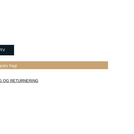
URV
ratis fragt
G OG RETURNERING