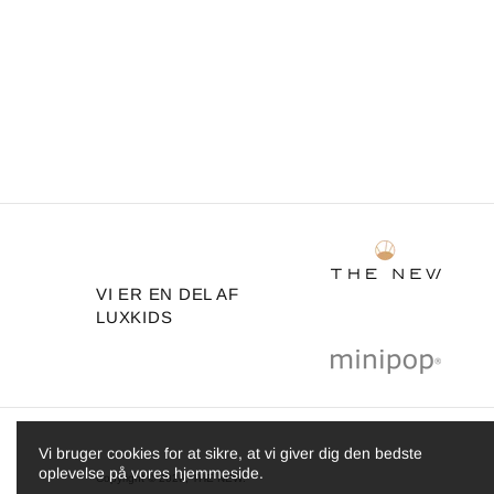
VI ER EN DEL AF
LUXKIDS
Vi bruger cookies for at sikre, at vi giver dig den bedste
oplevelse på vores hjemmeside.
Copyright © 2026,
THE NEW
.