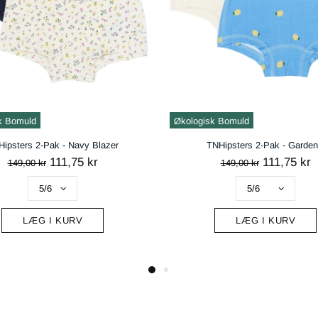
k Bomuld
Økologisk Bomuld
ipsters 2-Pak - Navy Blazer
TNHipsters 2-Pak - Garden
111,75 kr
111,75 kr
149,00 kr
149,00 kr
LÆG I KURV
LÆG I KURV