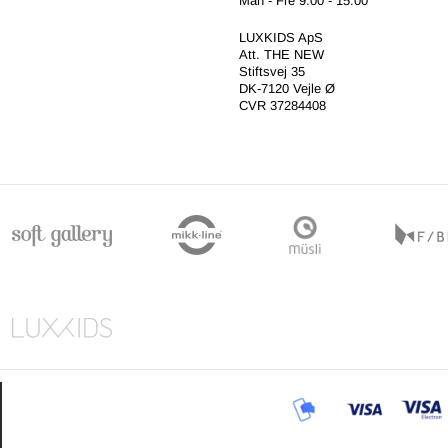
Man - Fre 9:00 - 15:00
LUXKIDS ApS
Att. THE NEW
Stiftsvej 35
DK-7120 Vejle Ø
CVR 37284408