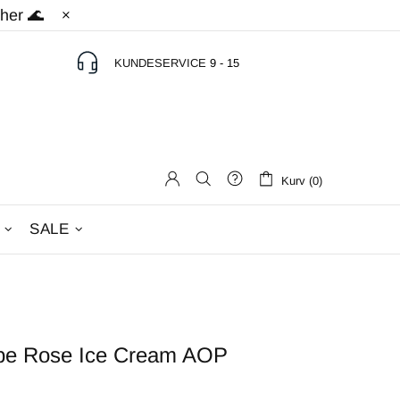
 her 🌊
KUNDESERVICE
9 - 15
Kurv (0)
SALE
be Rose Ice Cream AOP