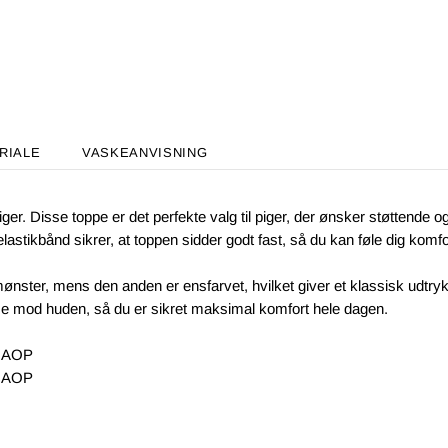
RIALE
VASKEANVISNING
piger. Disse toppe er det perfekte valg til piger, der ønsker støtte
tikbånd sikrer, at toppen sidder godt fast, så du kan føle dig komfo
 mønster, mens den anden er ensfarvet, hvilket giver et klassisk udtry
mod huden, så du er sikret maksimal komfort hele dagen.
y AOP
y AOP