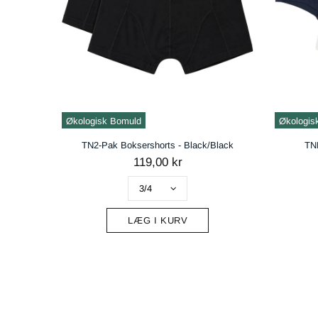
Økologisk Bomuld
Økologis
TN2-Pak Boksershorts - Black/Black
TNH
119,00 kr
LÆG I KURV