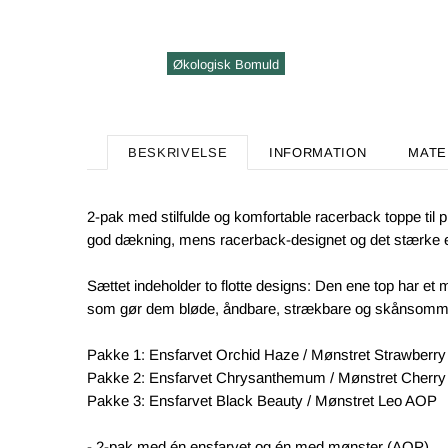
Økologisk Bomuld
BESKRIVELSE
INFORMATION
MATE
2-pak med stilfulde og komfortable racerback toppe til 
god dækning, mens racerback-designet og det stærke elas
Sættet indeholder to flotte designs: Den ene top har et
som gør dem bløde, åndbare, strækbare og skånsomme 
Pakke 1: Ensfarvet Orchid Haze / Mønstret Strawberr
Pakke 2: Ensfarvet Chrysanthemum / Mønstret Cherr
Pakke 3: Ensfarvet Black Beauty / Mønstret Leo AOP
- 2-pak med én ensfarvet og én med mønster (AOP).