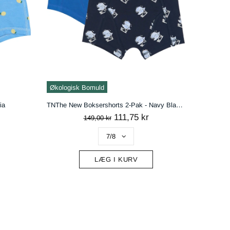
Økologisk Bomuld
Økologi
ia
TNThe New Boksershorts 2-Pak - Navy Blazer AOP
111,75 kr
149,00 kr
LÆG I KURV