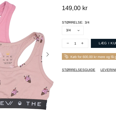
149,00 kr
STØRRELSE:
3/4
LÆG I K
Køb for 600,00 kr mere og få g
STØRRELSESGUIDE
LEVERIN