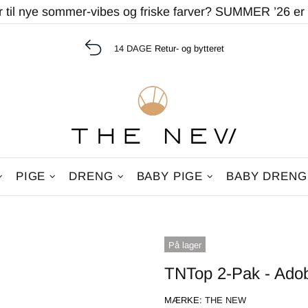
r til nye sommer-vibes og friske farver? SUMMER ’26 er
14 DAGE
Retur- og bytteret
PIGE
DRENG
BABY PIGE
BABY DRENG
På lager
TNTop 2-Pak - Ado
MÆRKE:
THE NEW