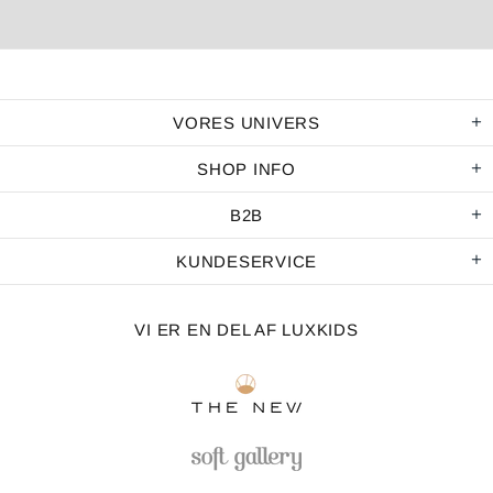
VORES UNIVERS
SHOP INFO
B2B
handelsbetingelser
KUNDESERVICE
AFVIS
ACCEPTÉR
VI ER EN DEL AF LUXKIDS